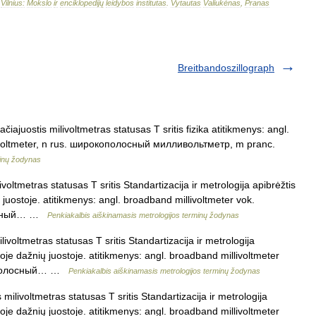
–
Vilnius:
Mokslo
ir
enciklopedijų
leidybos
institutas
.
Vytautas
Valiukėnas
,
Pranas
Breitbandoszillograph
čiajuostis milivoltmetras statusas T sritis fizika atitikmenys: angl.
livoltmeter, n rus. широкополосный милливольтметр, m pranc.
minų žodynas
voltmetras statusas T sritis Standartizacija ir metrologija apibrėžtis
 juostoje. atitikmenys: angl. broadband millivoltmeter vok.
олосный… …
Penkiakalbis aiškinamasis metrologijos terminų žodynas
ivoltmetras statusas T sritis Standartizacija ir metrologija
ioje dažnių juostoje. atitikmenys: angl. broadband millivoltmeter
окополосный… …
Penkiakalbis aiškinamasis metrologijos terminų žodynas
milivoltmetras statusas T sritis Standartizacija ir metrologija
ioje dažnių juostoje. atitikmenys: angl. broadband millivoltmeter