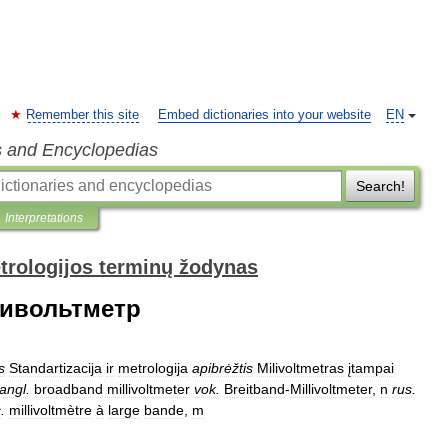
Remember this site
Embed dictionaries into your website
EN
s and Encyclopedias
Search!
Interpretations
trologijos terminų žodynas
ивольтметр
is
Standartizacija
ir
metrologija
apibrėžtis
Milivoltmetras
įtampai
angl
.
broadband
millivoltmeter
vok
.
Breitband
-
Millivoltmeter
,
n
rus
.
c
.
millivoltmètre
à
large
bande
,
m