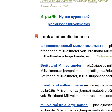
Penkiakalbis
aiškinamasis
metrologijos
terminų
žodynas
. 
Juozas
Žilinskas
.
2006
.
Игры ⚽
Нужна курсовая?
plačiajuostis milivoltmetras
Look at other dictionaries:
широкополосный милливольтметр
— pla
broadband millivoltmeter vok. Breitband Mil
millivoltmètre à large bande, m …
Fizikos ter
Breitband-Millivoltmeter
— plačiajuostis mili
Milivoltmetras įtampai matuoti plačioje dažnių
Breitband Millivoltmeter, n rus. широкоп
broadband millivoltmeter
— plačiajuostis mil
apibrėžtis Milivoltmetras įtampai matuoti plač
vok. Breitband Millivoltmeter, n rus. шир
millivoltmètre à large bande
— plačiajuostis 
apibrėžtis Milivoltmetras įtampai matuoti plač