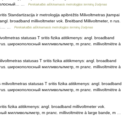
окополосный… …
Penkiakalbis aiškinamasis metrologijos terminų žodynas
tis Standartizacija ir metrologija apibrėžtis Milivoltmetras įtampai
 angl. broadband millivoltmeter vok. Breitband Millivoltmeter, n rus.
anc.… …
Penkiakalbis aiškinamasis metrologijos terminų žodynas
ivoltmetras statusas T sritis fizika atitikmenys: angl. broadband
, n rus. широкополосный милливольтметр, m pranc. millivoltmètre à
livoltmetras statusas T sritis fizika atitikmenys: angl. broadband
, n rus. широкополосный милливольтметр, m pranc. millivoltmètre à
 milivoltmetras statusas T sritis fizika atitikmenys: angl. broadband
, n rus. широкополосный милливольтметр, m pranc. millivoltmètre à
itis fizika atitikmenys: angl. broadband millivoltmeter vok.
сный милливольтметр, m pranc. millivoltmètre à large bande, m …