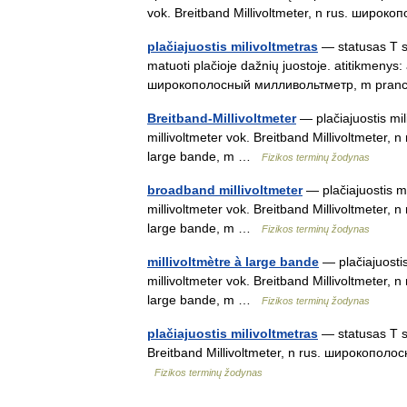
vok. Breitband Millivoltmeter, n rus. шир
plačiajuostis milivoltmetras
— statusas T sri
matuoti plačioje dažnių juostoje. atitikmenys:
широкополосный милливольтметр, m pr
Breitband-Millivoltmeter
— plačiajuostis mil
millivoltmeter vok. Breitband Millivoltmeter
large bande, m …
Fizikos terminų žodynas
broadband millivoltmeter
— plačiajuostis mi
millivoltmeter vok. Breitband Millivoltmeter
large bande, m …
Fizikos terminų žodynas
millivoltmètre à large bande
— plačiajuostis
millivoltmeter vok. Breitband Millivoltmeter
large bande, m …
Fizikos terminų žodynas
plačiajuostis milivoltmetras
— statusas T sr
Breitband Millivoltmeter, n rus. широкополо
Fizikos terminų žodynas