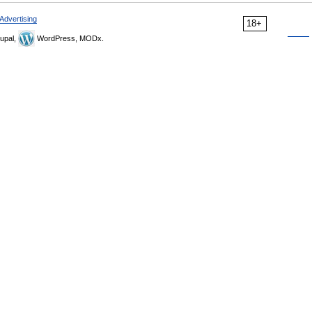
Advertising
18+
upal,
WordPress, MODx.