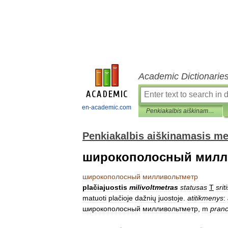
Academic Dictionarie
en-academic.com
Penkiakalbis aiškinamasis metrologijos terminų žodynas
Penkiakalbis aiškinamasis me
широкополосный милл
широкополосный
милливольтметр
plačiajuostis
milivoltmetras
statusas
T
srit
matuoti
plačioje
dažnių
juostoje
.
atitikmenys
:
широкополосный
милливольтметр
,
m
pran