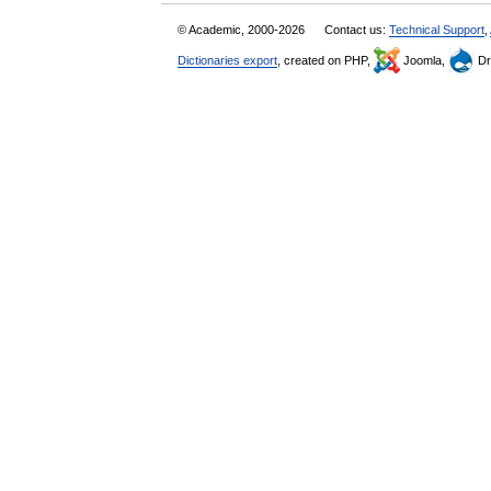
© Academic, 2000-2026
Contact us:
Technical Support
,
Dictionaries export
, created on PHP,
Joomla,
Dr